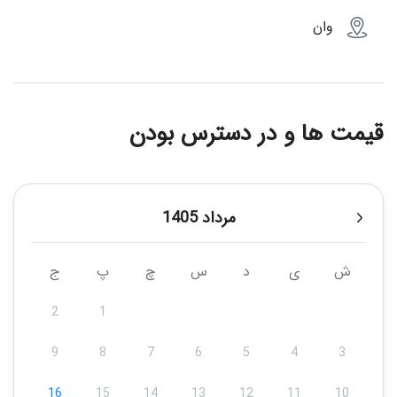
وان
قیمت ها و در دسترس بودن
مرداد 1405
ش
ی
د
س
چ
پ
ج
2
1
9
8
7
6
5
4
3
16
15
14
13
12
11
10