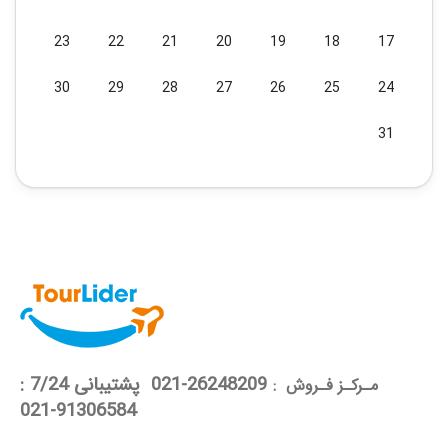
23
22
21
20
19
18
17
30
29
28
27
26
25
24
31
26248209-021 پشتیبانی 7/24 :
مـرکـز فـروش :
91306584-021