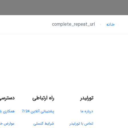
خانه
complete_repeat_url
تورلیدر
راه ارتباطی
دسترسی
درباره ما​
پشتیبانی آنلاین 7/24
همکاری با 
تماس با تورلیدر​
شرایط کنسلی​
عوارض خر