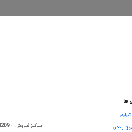
 ها
تورلیدر
26248209-021 پشتیبانی 7/24 : 91306584-021
مـرکـز فـروش :
وج از کشور