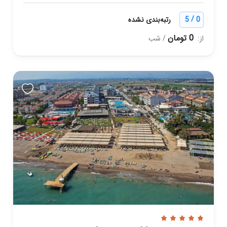
/
0
5
رتبه‌بندی نشده
0 تومان
از:
/ شب