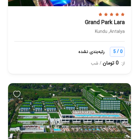
Grand Park Lara
Kundu ,Antalya
/
0
5
رتبه‌بندی نشده
0 تومان
از:
/ شب