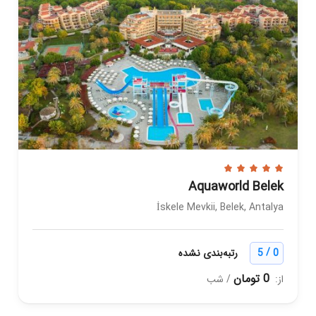
Aquaworld Belek
İskele Mevkii, Belek, Antalya
/
0
5
رتبه‌بندی نشده
0 تومان
از:
/ شب