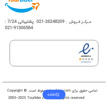
26248209-021 پشتیبانی 7/24 :
مـرکـز فـروش :
91306584-021
تمامی حقوق برای tourlider.com محفوظ است. Copyright ©
نقشه
2005–2025 Tourlider.com™. All rights reserved.