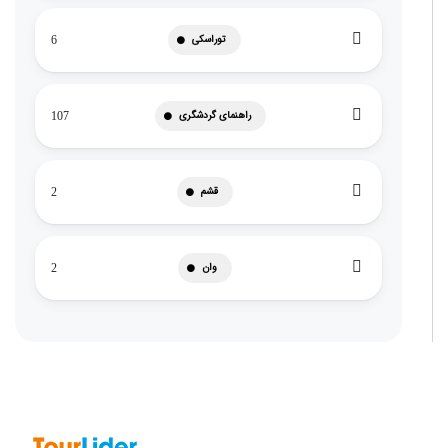
توراسکی
6
راهنمای گردشگری
107
قشم
2
وان
2