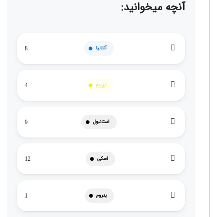
آنچه میخوانید:
آنتالیا
8
ارزروم
4
استانبول
9
اسکی
12
بدروم
1