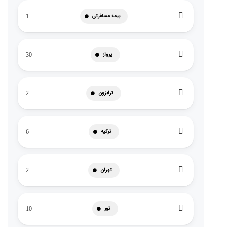
بیمه مسافرتی
1
پرواز
30
ترابزون
2
ترکیه
6
تهران
2
تور
10