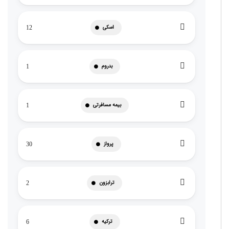
اسکی
12
بدروم
1
بیمه مسافرتی
1
پرواز
30
ترابزون
2
ترکیه
6