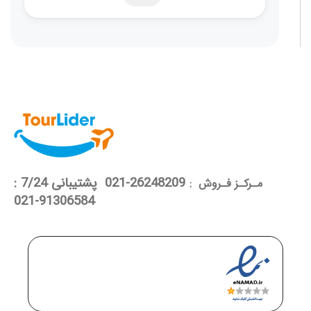
26248209-021 پشتیبانی 7/24 :
مـرکـز فـروش :
91306584-021