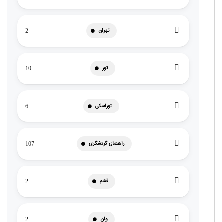
تهران
2
تور
10
توراسکی
6
راهنمای گردشگری
107
قشم
2
وان
2