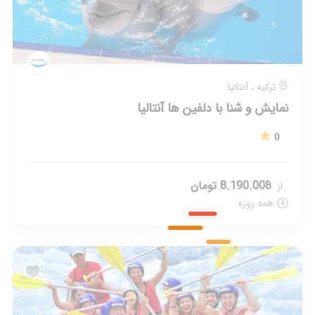
دریاچه وان
گشت و بازدید جزیره آکدامار
0
8.775.009 تومان
از
همه روزه