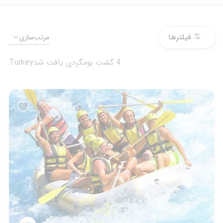
فیلترها
مرتب‌سازی
4 گشت بومگردی یافت شدTurkey:
ترکیه ، آنتالیا
تور رافتینگ آنتالیا
0
5.655.006 تومان
از
همه روزه