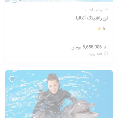
ترکیه ، آنتالیا
نمایش و شنا با دلفین ها آنتالیا
0
8.190.008 تومان
از
همه روزه
ترکیه ، وان
تور رافتینگ وان ترکیه
0
6.300.001 تومان
از
استعلام شود