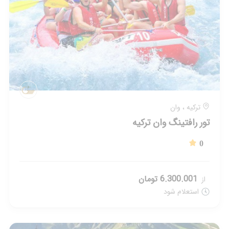
26248209-021 پشتیبانی 7/24 :
مـرکـز فـروش :
91306584-021
تمامی حقوق برای tourlider.com محفوظ است. Copyright ©
2005–2025 Tourlider.com™. All rights reserved.